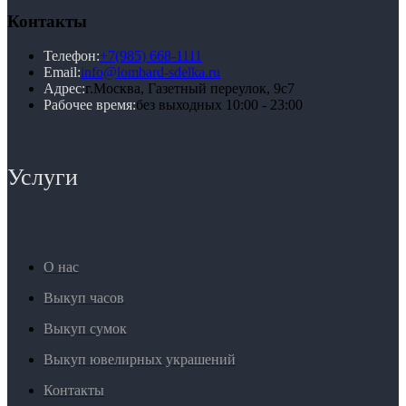
Контакты
Телефон:
+7(985) 668-1111
Email:
info@lombard-sdelka.ru
Адрес:
г.Москва, Газетный переулок, 9с7
Рабочее время:
без выходных 10:00 - 23:00
Услуги
О нас
Выкуп часов
Выкуп сумок
Выкуп ювелирных украшений
Контакты