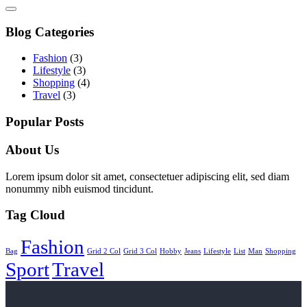
Blog Categories
Fashion
(3)
Lifestyle
(3)
Shopping
(4)
Travel
(3)
Popular Posts
About Us
Lorem ipsum dolor sit amet, consectetuer adipiscing elit, sed diam
nonummy nibh euismod tincidunt.
Tag Cloud
Fashion
Bag
Grid 2 Col
Grid 3 Col
Hobby
Jeans
Lifestyle
List
Man
Shopping
Sport
Travel