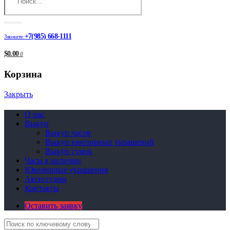
+7(985) 668-1111
Звоните:
$0.00
0
Корзина
Закрыть
О нас
Выкуп
Выкуп часов
Выкуп ювелирных украшений
Выкуп сумок
Часы в наличии
Ювелирные украшения
Аксессуары
Контакты
Оставить заявку