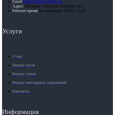
Email:
info@lombard-sdelka.ru
Адрес:
г.Москва, Газетный переулок, 9с7
Рабочее время:
без выходных 10:00 - 23:00
Услуги
О нас
Выкуп часов
Выкуп сумок
Выкуп ювелирных украшений
Контакты
Информация