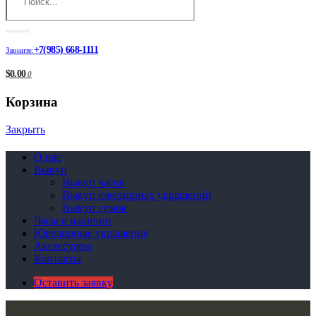
+7(985) 668-1111
Звоните:
$0.00
0
Корзина
Закрыть
О нас
Выкуп
Выкуп часов
Выкуп ювелирных украшений
Выкуп сумок
Часы в наличии
Ювелирные украшения
Аксессуары
Контакты
Оставить заявку