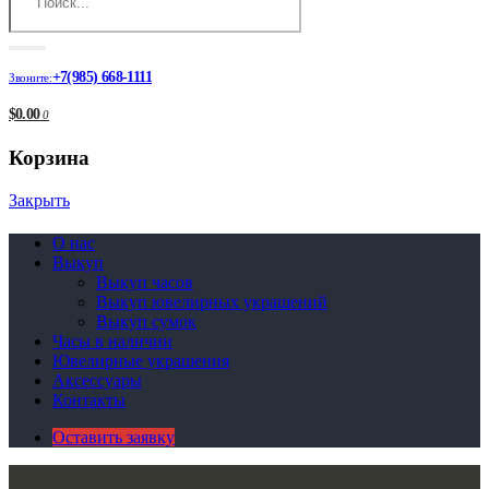
+7(985) 668-1111
Звоните:
$0.00
0
Корзина
Закрыть
О нас
Выкуп
Выкуп часов
Выкуп ювелирных украшений
Выкуп сумок
Часы в наличии
Ювелирные украшения
Аксессуары
Контакты
Оставить заявку