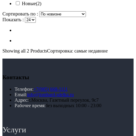
Новые
(2)
Сортировать по :
Показать :
Showing
all 2
Products
Сортировка: самые недавние
Контакты
Телефон:
+7(985) 668-1111
Email:
info@lombard-sdelka.ru
Адрес:
г.Москва, Газетный переулок, 9с7
Рабочее время:
без выходных 10:00 - 23:00
Услуги