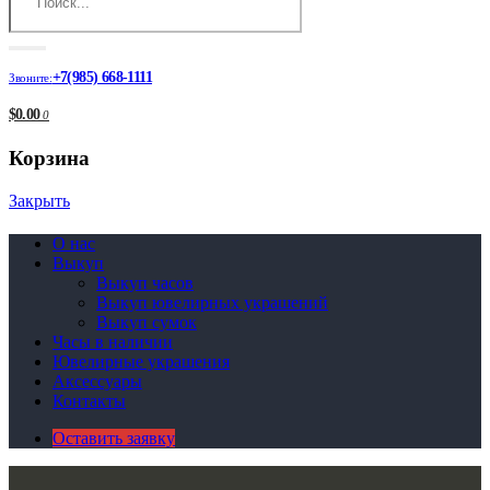
+7(985) 668-1111
Звоните:
$0.00
0
Корзина
Закрыть
О нас
Выкуп
Выкуп часов
Выкуп ювелирных украшений
Выкуп сумок
Часы в наличии
Ювелирные украшения
Аксессуары
Контакты
Оставить заявку