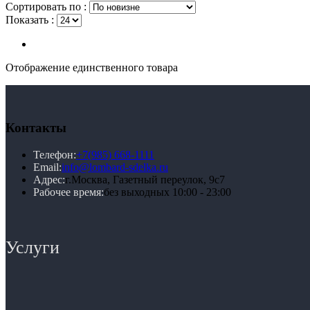
Сортировать по :
Показать :
Отображение единственного товара
Контакты
Телефон:
+7(985) 668-1111
Email:
info@lombard-sdelka.ru
Адрес:
г.Москва, Газетный переулок, 9с7
Рабочее время:
без выходных 10:00 - 23:00
Услуги