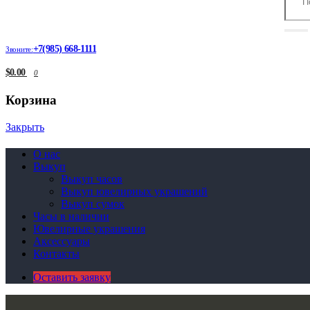
+7(985) 668-1111
Звоните:
$0.00
0
Корзина
Закрыть
О нас
Выкуп
Выкуп часов
Выкуп ювелирных украшений
Выкуп сумок
Часы в наличии
Ювелирные украшения
Аксессуары
Контакты
Оставить заявку