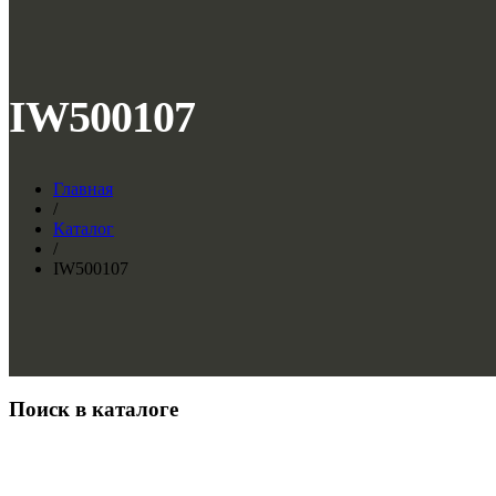
IW500107
Главная
/
Каталог
/
IW500107
Поиск в каталоге