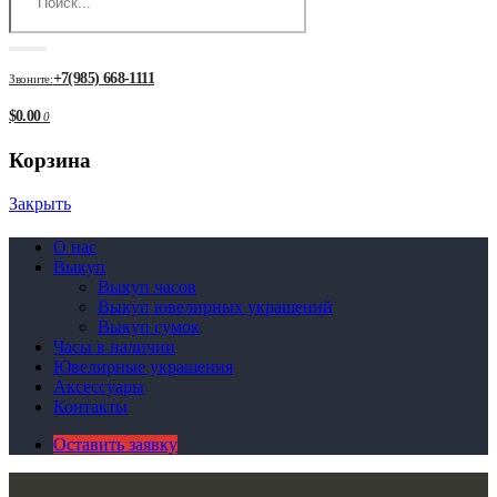
+7(985) 668-1111
Звоните:
$0.00
0
Корзина
Закрыть
О нас
Выкуп
Выкуп часов
Выкуп ювелирных украшений
Выкуп сумок
Часы в наличии
Ювелирные украшения
Аксессуары
Контакты
Оставить заявку