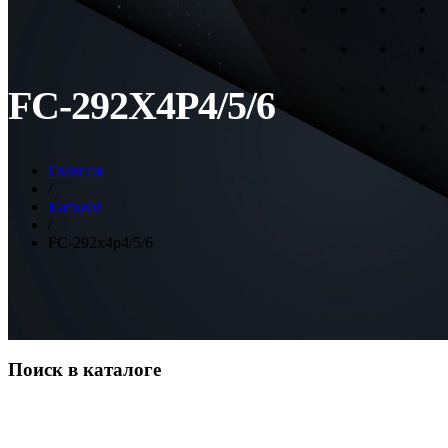
FC-292X4P4/5/6
Главная
/
Каталог
/
FC-292x4p4/5/6
Поиск в каталоге