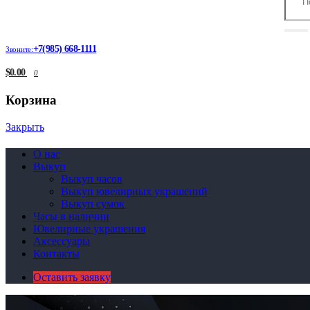
+7(985) 668-1111
Звоните:
$0.00
0
Корзина
Закрыть
О нас
Выкуп
Выкуп часов
Выкуп ювелирных украшений
Выкуп сумок
Часы в наличии
Ювелирные украшения
Аксессуары
Контакты
Оставить заявку