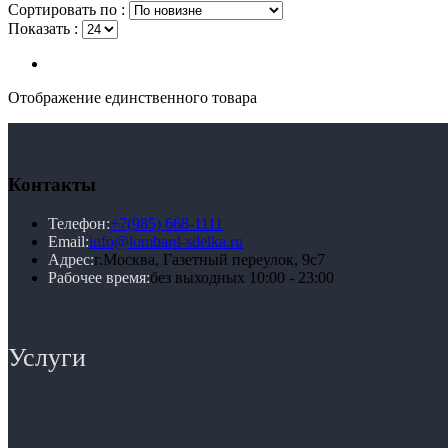
Сортировать по :
Показать :
Отображение единственного товара
Контакты
Телефон:
+7(985) 668-1111
Email:
info@lombard-sdelka.ru
Адрес:
г.Москва, Газетный переулок, 9с7
Рабочее время:
без выходных 10:00 - 23:00
Услуги