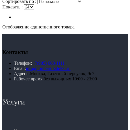
Сортировать по :
Показать :
Отображение единственного товара
Контакты
Телефон:
+7(985) 668-1111
Email:
info@lombard-sdelka.ru
Адрес:
г.Москва, Газетный переулок, 9с7
Рабочее время:
без выходных 10:00 - 23:00
Услуги