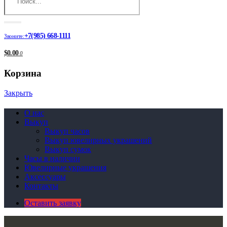
+7(985) 668-1111
Звоните:
$0.00
0
Корзина
Закрыть
О нас
Выкуп
Выкуп часов
Выкуп ювелирных украшений
Выкуп сумок
Часы в наличии
Ювелирные украшения
Аксессуары
Контакты
Оставить заявку