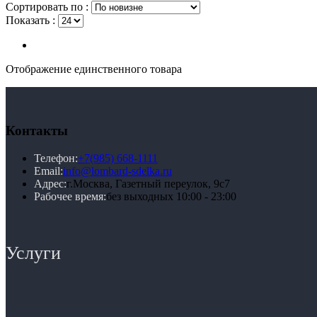
Сортировать по :
Показать :
Отображение единственного товара
Контакты
Телефон:
+7(985) 668-1111
Email:
info@lombard-sdelka.ru
Адрес:
г.Москва, Газетный переулок, 9с7
Рабочее время:
без выходных 10:00 - 23:00
Услуги