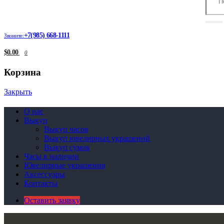
+7(985) 668-1111
Звоните:
$0.00
0
Корзина
Закрыть
О нас
Выкуп
Выкуп часов
Выкуп ювелирных украшений
Выкуп сумок
Часы в наличии
Ювелирные украшения
Аксессуары
Контакты
Оставить заявку