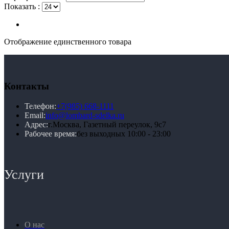
Показать :
Отображение единственного товара
Контакты
Телефон:
+7(985) 668-1111
Email:
info@lombard-sdelka.ru
Адрес:
г.Москва, Газетный переулок, 9с7
Рабочее время:
без выходных 10:00 - 23:00
Услуги
О нас