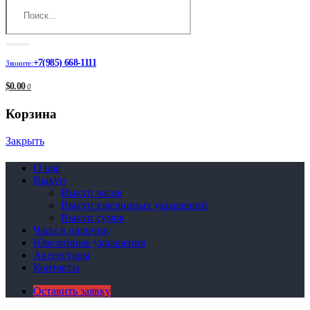
+7(985) 668-1111
Звоните:
$0.00
0
Корзина
Закрыть
О нас
Выкуп
Выкуп часов
Выкуп ювелирных украшений
Выкуп сумок
Часы в наличии
Ювелирные украшения
Аксессуары
Контакты
Оставить заявку