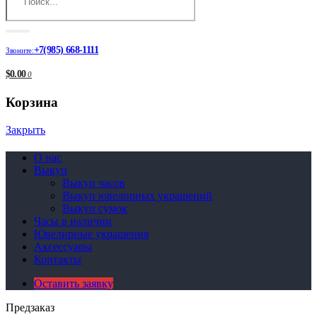
+7(985) 668-1111
Звоните:
$0.00
0
Корзина
Закрыть
О нас
Выкуп
Выкуп часов
Выкуп ювелирных украшений
Выкуп сумок
Часы в наличии
Ювелирные украшения
Аксессуары
Контакты
Оставить заявку
Предзаказ