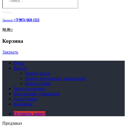
+7(985) 668-1111
Звоните:
$0.00
0
Корзина
Закрыть
О нас
Выкуп
Выкуп часов
Выкуп ювелирных украшений
Выкуп сумок
Часы в наличии
Ювелирные украшения
Аксессуары
Контакты
Оставить заявку
Предзаказ