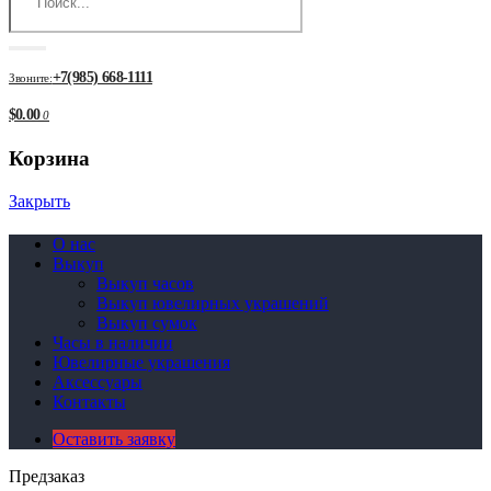
+7(985) 668-1111
Звоните:
$0.00
0
Корзина
Закрыть
О нас
Выкуп
Выкуп часов
Выкуп ювелирных украшений
Выкуп сумок
Часы в наличии
Ювелирные украшения
Аксессуары
Контакты
Оставить заявку
Предзаказ