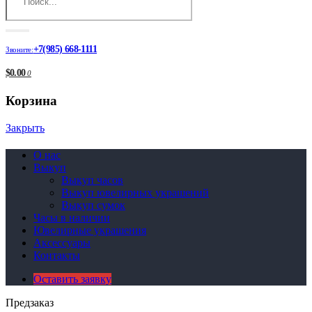
+7(985) 668-1111
Звоните:
$0.00
0
Корзина
Закрыть
О нас
Выкуп
Выкуп часов
Выкуп ювелирных украшений
Выкуп сумок
Часы в наличии
Ювелирные украшения
Аксессуары
Контакты
Оставить заявку
Предзаказ