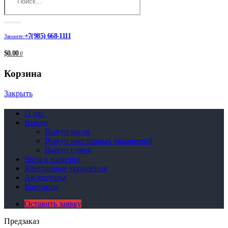
+7(985) 668-1111
Звоните:
$0.00
0
Корзина
Закрыть
О нас
Выкуп
Выкуп часов
Выкуп ювелирных украшений
Выкуп сумок
Часы в наличии
Ювелирные украшения
Аксессуары
Контакты
Оставить заявку
Предзаказ