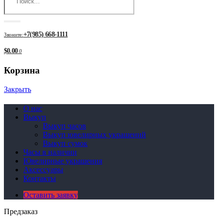
+7(985) 668-1111
Звоните:
$0.00
0
Корзина
Закрыть
О нас
Выкуп
Выкуп часов
Выкуп ювелирных украшений
Выкуп сумок
Часы в наличии
Ювелирные украшения
Аксессуары
Контакты
Оставить заявку
Предзаказ