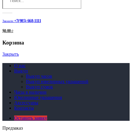
+7(985) 668-1111
Звоните:
$0.00
0
Корзина
Закрыть
О нас
Выкуп
Выкуп часов
Выкуп ювелирных украшений
Выкуп сумок
Часы в наличии
Ювелирные украшения
Аксессуары
Контакты
Оставить заявку
Предзаказ