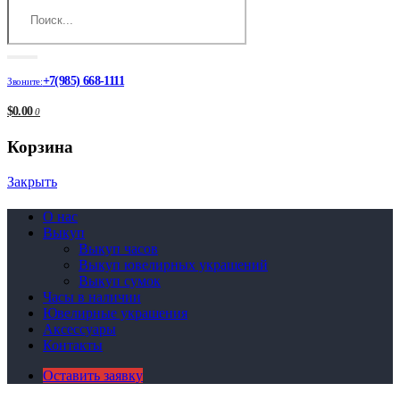
+7(985) 668-1111
Звоните:
$0.00
0
Корзина
Закрыть
О нас
Выкуп
Выкуп часов
Выкуп ювелирных украшений
Выкуп сумок
Часы в наличии
Ювелирные украшения
Аксессуары
Контакты
Оставить заявку