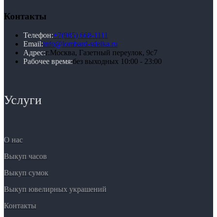
Контакты
Телефон:
+7(985) 668-1111
Email:
info@lombard-sdelka.ru
Адрес:
г.Москва, Газетный переулок, 9с7
Рабочее время:
без выходных 10:00 - 23:00
Услуги
О нас
Выкуп часов
Выкуп сумок
Выкуп ювелирных украшений
Контакты