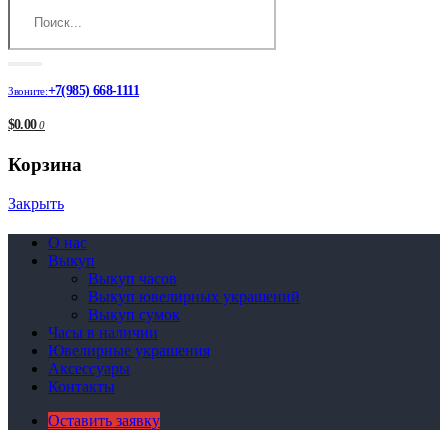
+7(985) 668-1111
Звоните:
$0.00
0
Корзина
Закрыть
О нас
Выкуп
Выкуп часов
Выкуп ювелирных украшений
Выкуп сумок
Часы в наличии
Ювелирные украшения
Аксессуары
Контакты
Оставить заявку