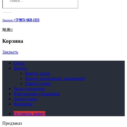
+7(985) 668-1111
Звоните:
$0.00
0
Корзина
Закрыть
О нас
Выкуп
Выкуп часов
Выкуп ювелирных украшений
Выкуп сумок
Часы в наличии
Ювелирные украшения
Аксессуары
Контакты
Оставить заявку
Предзаказ