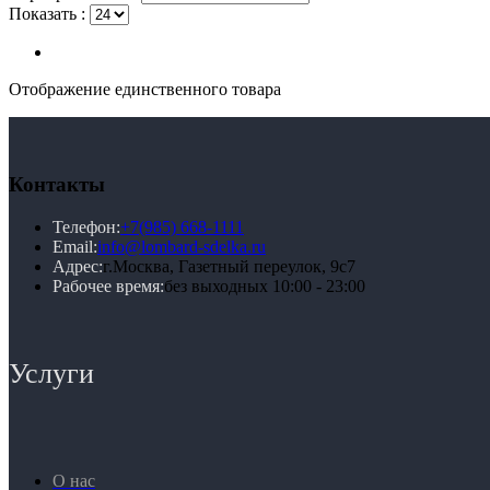
Показать :
Отображение единственного товара
Контакты
Телефон:
+7(985) 668-1111
Email:
info@lombard-sdelka.ru
Адрес:
г.Москва, Газетный переулок, 9с7
Рабочее время:
без выходных 10:00 - 23:00
Услуги
О нас