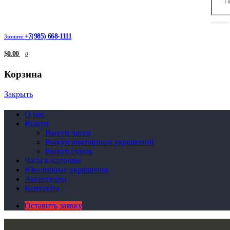
+7(985) 668-1111
Звоните:
$0.00
0
Корзина
Закрыть
О нас
Выкуп
Выкуп часов
Выкуп ювелирных украшений
Выкуп сумок
Часы в наличии
Ювелирные украшения
Аксессуары
Контакты
Оставить заявку