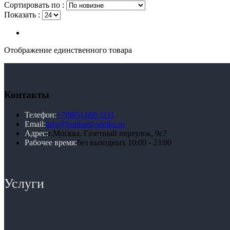
Сортировать по :
Показать :
Отображение единственного товара
Контакты
Телефон:
+7(985) 668-1111
Email:
info@lombard-sdelka.ru
Адрес:
г.Москва, Газетный переулок, 9с7
Рабочее время:
без выходных 10:00 - 23:00
Услуги