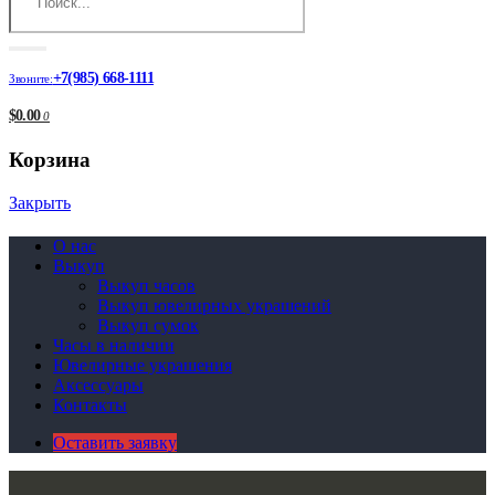
+7(985) 668-1111
Звоните:
$0.00
0
Корзина
Закрыть
О нас
Выкуп
Выкуп часов
Выкуп ювелирных украшений
Выкуп сумок
Часы в наличии
Ювелирные украшения
Аксессуары
Контакты
Оставить заявку