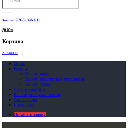
+7(985) 668-1111
Звоните:
$0.00
0
Корзина
Закрыть
О нас
Выкуп
Выкуп часов
Выкуп ювелирных украшений
Выкуп сумок
Часы в наличии
Ювелирные украшения
Аксессуары
Контакты
Оставить заявку