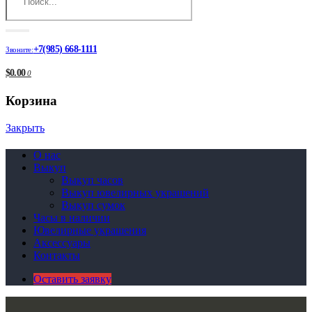
+7(985) 668-1111
Звоните:
$0.00
0
Корзина
Закрыть
О нас
Выкуп
Выкуп часов
Выкуп ювелирных украшений
Выкуп сумок
Часы в наличии
Ювелирные украшения
Аксессуары
Контакты
Оставить заявку