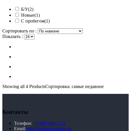
Б/У
(2)
Новые
(1)
С пробегом
(1)
Сортировать по :
Показать :
Showing
all 4
Products
Сортировка: самые недавние
Контакты
Телефон:
+7(985) 668-1111
Email:
info@lombard-sdelka.ru