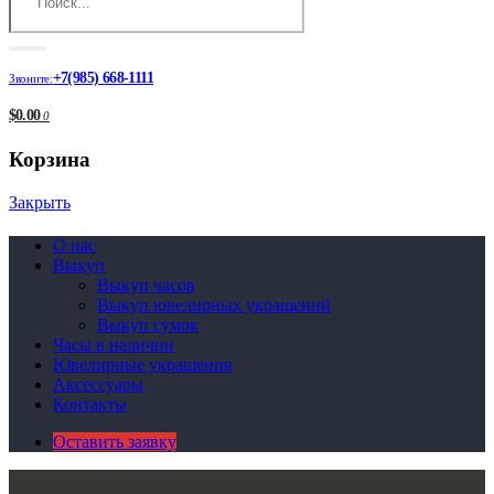
+7(985) 668-1111
Звоните:
$0.00
0
Корзина
Закрыть
О нас
Выкуп
Выкуп часов
Выкуп ювелирных украшений
Выкуп сумок
Часы в наличии
Ювелирные украшения
Аксессуары
Контакты
Оставить заявку