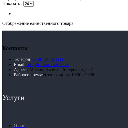
Показать :
Отображение единственного товара
Контакты
Телефон:
+7(985) 668-1111
Email:
info@lombard-sdelka.ru
Адрес:
г.Москва, Газетный переулок, 9с7
Рабочее время:
без выходных 10:00 - 23:00
Услуги
О нас