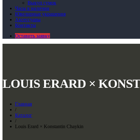
Выкуп сумок
Часы в наличии
Ювелирные украшения
Аксессуары
Контакты
Оставить заявку
LOUIS ERARD × KONS
Главная
/
Каталог
/
Louis Erard × Konstantin Chaykin