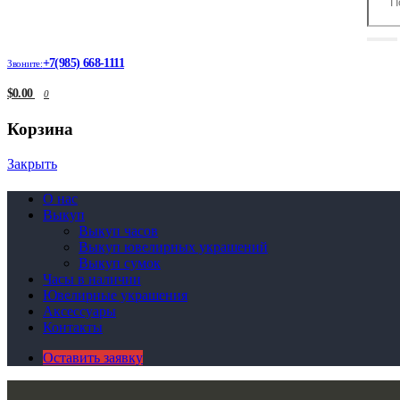
+7(985) 668-1111
Звоните:
$0.00
0
Корзина
Закрыть
О нас
Выкуп
Выкуп часов
Выкуп ювелирных украшений
Выкуп сумок
Часы в наличии
Ювелирные украшения
Аксессуары
Контакты
Оставить заявку