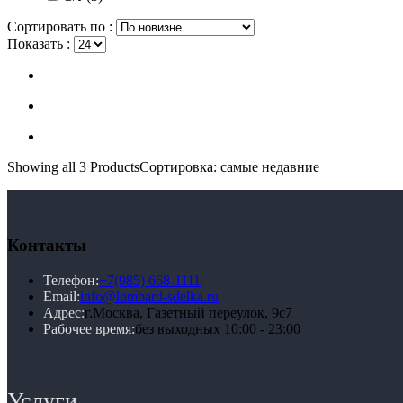
Сортировать по :
Показать :
Showing
all 3
Products
Сортировка: самые недавние
Контакты
Телефон:
+7(985) 668-1111
Email:
info@lombard-sdelka.ru
Адрес:
г.Москва, Газетный переулок, 9с7
Рабочее время:
без выходных 10:00 - 23:00
Услуги